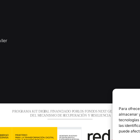
ller
Para ofrece
almacenar y/
tecnologías
las identifi
puede afect