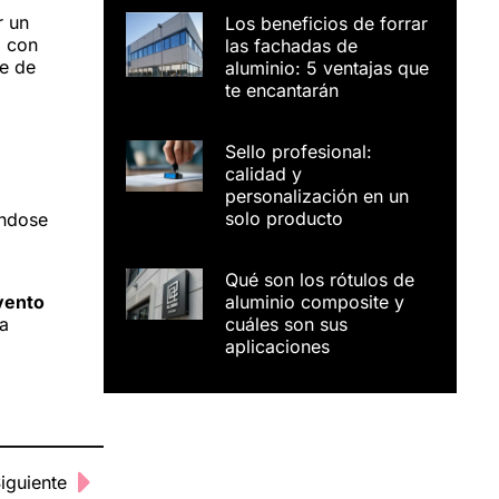
r un
Los beneficios de forrar
a con
las fachadas de
e de
aluminio: 5 ventajas que
te encantarán
Sello profesional:
calidad y
personalización en un
solo producto
éndose
Qué son los rótulos de
evento
aluminio composite y
a
cuáles son sus
aplicaciones
Siguiente