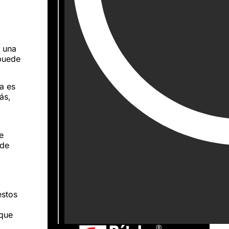
e una
 puede
a es
ás,
e
 de
estos
 que