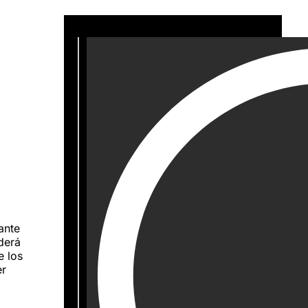
ante
derá
e los
er