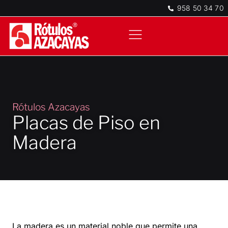
958 50 34 70
Directorios de Interior
Rótulos Azacayas
Placas de Piso en
Madera
La madera es un material noble que permite una