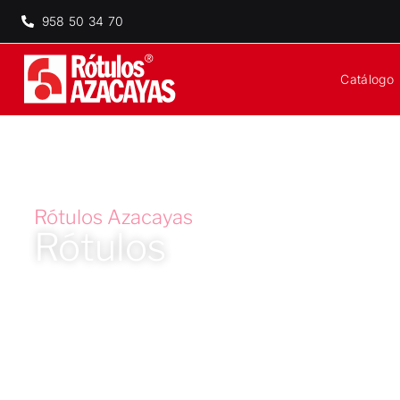
958 50 34 70
Catálogo
Rótulos Azacayas
Rótulos