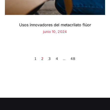
Usos innovadores del metacrilato flúor
junio 10, 2024
1
2
3
4
…
48