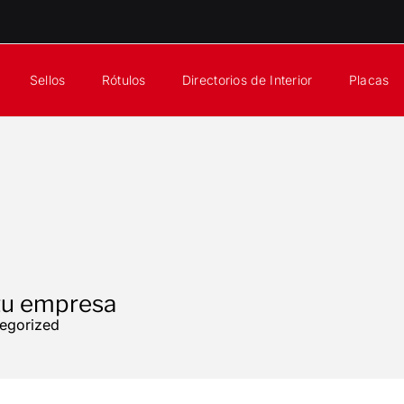
Sellos
Rótulos
Directorios de Interior
Placas
 tu empresa
egorized