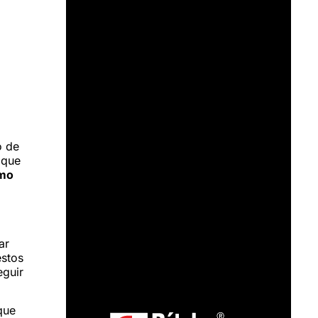
o de
l que
mo
ar
estos
eguir
que