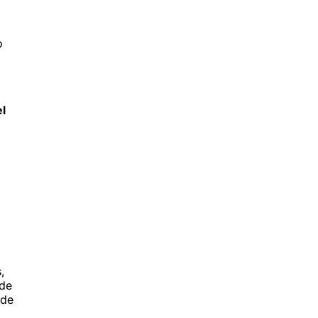
o
el
,
 de
 de