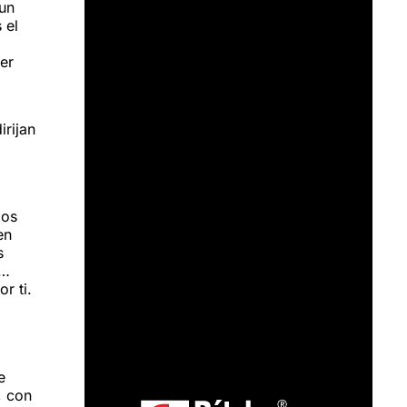
 un
 el
er
irijan
los
en
s
a…
r ti.
e
, con