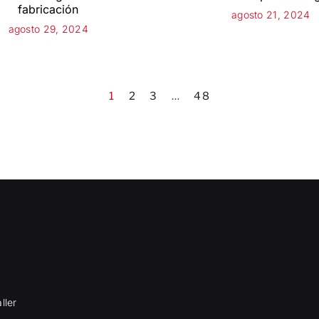
fabricación
agosto 21, 2024
agosto 29, 2024
1
2
3
…
48
ller