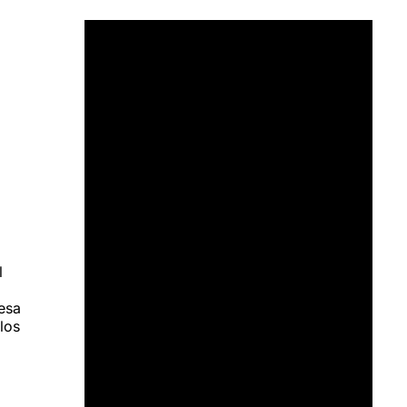
l
resa
los