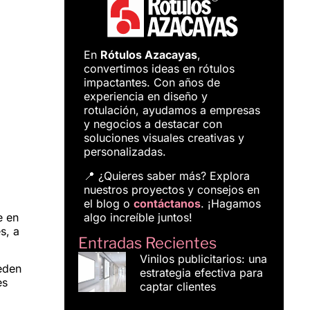
En
Rótulos Azacayas
,
convertimos ideas en rótulos
impactantes. Con años de
experiencia en diseño y
rotulación, ayudamos a empresas
y negocios a destacar con
soluciones visuales creativas y
personalizadas.
📍 ¿Quieres saber más? Explora
nuestros proyectos y consejos en
el blog o
contáctanos
. ¡Hagamos
algo increíble juntos!
e en
s, a
Entradas Recientes
Vinilos publicitarios: una
ueden
estrategia efectiva para
es
captar clientes